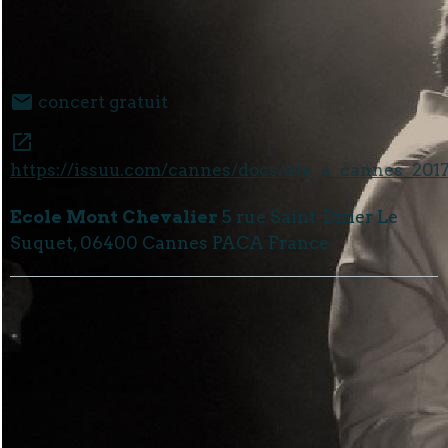
concert gratuit
https://issuu.com/cannes/docs/ete_a_cannes_201
Ecole Mont Chevalier
5 rue Saint-Dizier Le
Suquet, 06400 Cannes PACA France