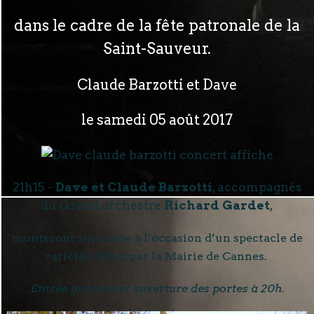
dans le cadre de la fête patronale de la
Saint-Sauveur.
Claude Barzotti et Dave
le samedi 05 août 2017
21h15 -
Dave et Claude Barzotti
, accompagnés
du Grand orchestre
Richard Gardet
,
monteront sur scène à l’occasion d’un spectacle de
variétés offert par la Mairie de Cannes.
Entrée gratuite et ouverture des portes à 20h
.