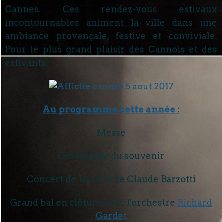
Cannes. Ces rendez-vous estivaux
incontournables animent la ville dans une
ambiance provençale, festive et conviviale.
Pour le plus grand plaisir des Cannois et des
estivants.
Au programme cette année :
Messe
Cérémonie du souvenir
Concert de Dave et de Claude Barzotti
Grand bal en clôture avec l'orchestre
Richard
Gardet