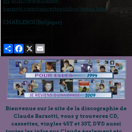
http://www.claude-
barzotti.com/concertspublics/index.html
CHARLEROI (Belgique)
Partager
Facebook
X
Email
Bienvenue sur le site de la discographie de
Claude Barzotti, vous y trouverez CD,
cassettes, vinyles 45T et 33T, DVD aussi
toutes les infos sur Claude également etc...