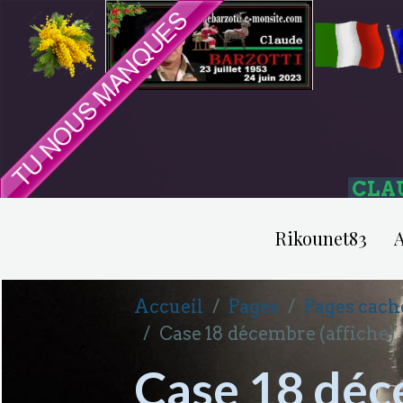
CLA
Rikounet83
A
Accueil
Pages
Pages cach
Case 18 décembre (affiche)
Case 18 déc