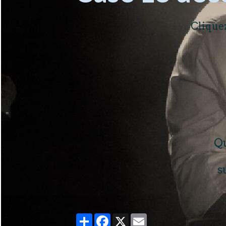
Cliquez
Qu
s
Partager
Facebook
X
Email