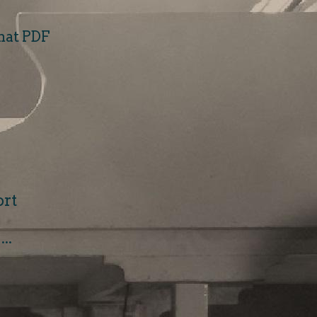
rmat PDF
ort
...