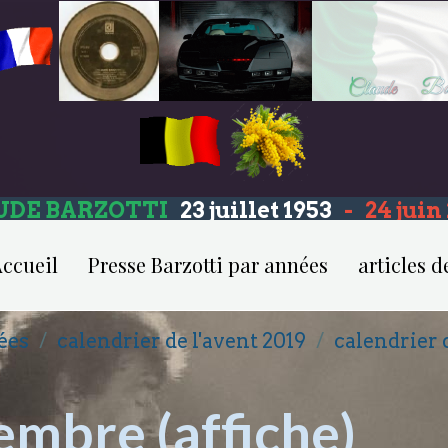
UDE BARZOTTI
23 juillet 1953
-
24 jui
ccueil
Presse Barzotti par années
articles d
ées
calendrier de l'avent 2019
calendrier 
embre (affiche)